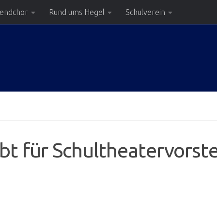
gendchor
Rund ums Hegel
Schulverein
t für Schultheatervorst