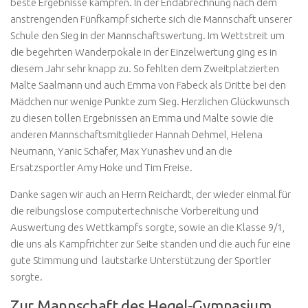
beste Ergebnisse kämpfen. In der Endabrechnung nach dem
anstrengenden Fünfkampf sicherte sich die Mannschaft unserer
Schule den Sieg in der Mannschaftswertung. Im Wettstreit um
die begehrten Wanderpokale in der Einzelwertung ging es in
diesem Jahr sehr knapp zu. So fehlten dem Zweitplatzierten
Malte Saalmann und auch Emma von Fabeck als Dritte bei den
Mädchen nur wenige Punkte zum Sieg. Herzlichen Glückwunsch
zu diesen tollen Ergebnissen an Emma und Malte sowie die
anderen Mannschaftsmitglieder Hannah Dehmel, Helena
Neumann, Yanic Schäfer, Max Yunashev und an die
Ersatzsportler Amy Hoke und Tim Freise.
Danke sagen wir auch an Herrn Reichardt, der wieder einmal für
die reibungslose computertechnische Vorbereitung und
Auswertung des Wettkampfs sorgte, sowie an die Klasse 9/1,
die uns als Kampfrichter zur Seite standen und die auch für eine
gute Stimmung und lautstarke Unterstützung der Sportler
sorgte.
Zur Mannschaft des Hegel-Gymnasium