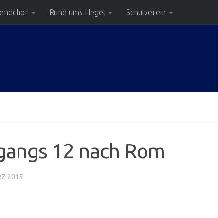
gendchor
Rund ums Hegel
Schulverein
rgangs 12 nach Rom
RZ 2015