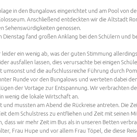
age in den Bungalows eingerichtet und am Pool von der
losseum. Anschließend entdeckten wir die Altstadt Ro
ten Sehenswürdigkeiten genossen.
am Dienstag fand großen Anklang bei den Schülern und b
 leider ein wenig ab, was der guten Stimmung allerdin
er ausfallen lassen, dies verursachte bei einigen Schü
cht umsonst und die aufschlussreiche Führung durch Po
nnter Runde vor den Bungalows und werteten dabei den
lügen der Vortage zur Entspannung. Wir verbrachten de
n wenig die lokale Wirtschaft an.
 und mussten am Abend die Rückreise antreten. Die Zeit 
 Zeit dem Schulstress zu entfliehen und Zeit mit seinen 
 dass wir mehr Zeit im Bus als in unseren Betten verbra
er, Frau Hupe und vor allem Frau Töpel, die diese Reise