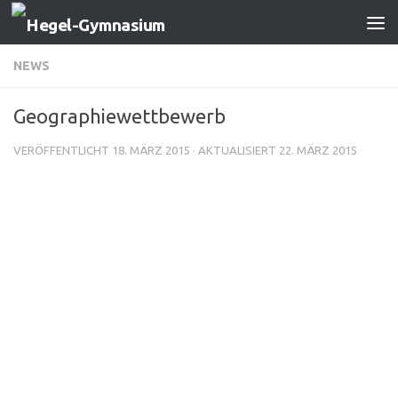
Zum Inhalt springen
NEWS
Geographiewettbewerb
VERÖFFENTLICHT
18. MÄRZ 2015
· AKTUALISIERT
22. MÄRZ 2015