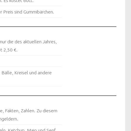
. Es kostet 60ct.
er Preis sind Gummibärchen.
ur die des aktuellen Jahres,
t 2,50 €.
 Bälle, Kreisel und andere
e, Fakten, Zahlen. Zu diesem
ngeldern.
eln, Ketchup, Majo und Senf