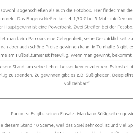
t sowohl Bogenschießen als auch die Fotobox. Hier findet man d
ammeln. Das Bogenschießen kostet 1,50 € bei 5-Mal schießen und
r Hauptgewinn ist eine Powerbank. Zwei Streifen bei der Fotobo
det man beim Parcours eine Gelegenheit, seine Geschicklichkeit zu
man aber auch schöne Preise gewinnen kann. In Turnhalle 3 gibt es
hme am Fußballturnier ist freiwillig. Wenn man gewinnt, bekommt
iesem Stand, um seine Lehrer besser kennenzulernen. Es kostet ni
willig zu spenden. Zu gewinnen gibt es z.B. Süßigkeiten. Beispielf
vollziehbar?“
Parcours: Es gibt keinen Einsatz. Man kann Süßigkeiten gewi
ebe diesem Stand 10 Sterne, weil das Spiel sehr cool ist und viel