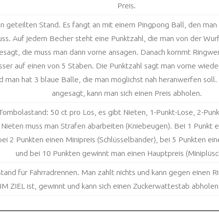
Preis.
n geteilten Stand. Es fängt an mit einem Pingpong Ball, den man i
s. Auf jedem Becher steht eine Punktzahl, die man von der Wurfp
gesagt, die muss man dann vorne ansagen. Danach kommt Ringwerf
er auf einen von 5 Stäben. Die Punktzahl sagt man vorne wieder a
 und man hat 3 blaue Bälle, die man möglichst nah heranwerfen soll
angesagt, kann man sich einen Preis abholen.
Tombolastand: 50 ct pro Los, es gibt Nieten, 1-Punkt-Lose, 2-Pun
 Nieten muss man Strafen abarbeiten (Kniebeugen). Bei 1 Punkt e
ei 2 Punkten einen Minipreis (Schlüsselbänder), bei 5 Punkten ei
und bei 10 Punkten gewinnt man einen Hauptpreis (Miniplüsch
Stand für Fahrradrennen. Man zahlt nichts und kann gegen einen R
M ZIEL ist, gewinnt und kann sich einen Zuckerwattestab abholen