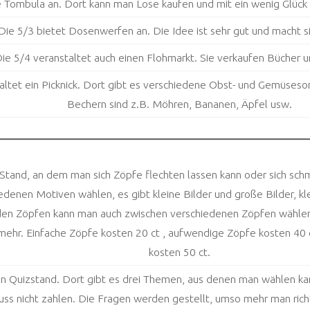
e Tombula an. Dort kann man Lose kaufen und mit ein wenig Glück
Die 5/3 bietet Dosenwerfen an. Die Idee ist sehr gut und macht s
ie 5/4 veranstaltet auch einen Flohmarkt. Sie verkaufen Bücher 
altet ein Picknick. Dort gibt es verschiedene Obst- und Gemüseso
Bechern sind z.B. Möhren, Bananen, Äpfel usw.
 Stand, an dem man sich Zöpfe flechten lassen kann oder sich sch
edenen Motiven wählen, es gibt kleine Bilder und große Bilder, kl
 den Zöpfen kann man auch zwischen verschiedenen Zöpfen wählen
mehr. Einfache Zöpfe kosten 20 ct , aufwendige Zöpfe kosten 40 
kosten 50 ct.
en Quizstand. Dort gibt es drei Themen, aus denen man wählen ka
ss nicht zahlen. Die Fragen werden gestellt, umso mehr man richt