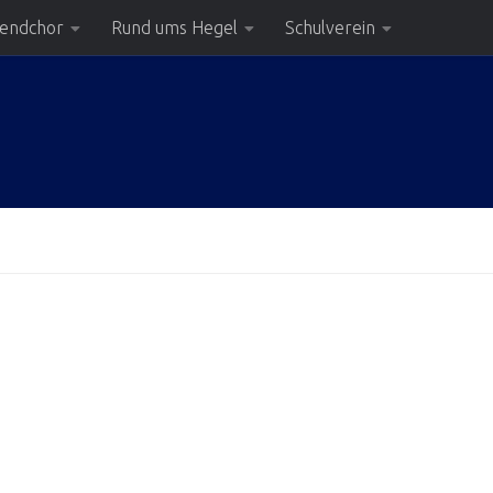
gendchor
Rund ums Hegel
Schulverein