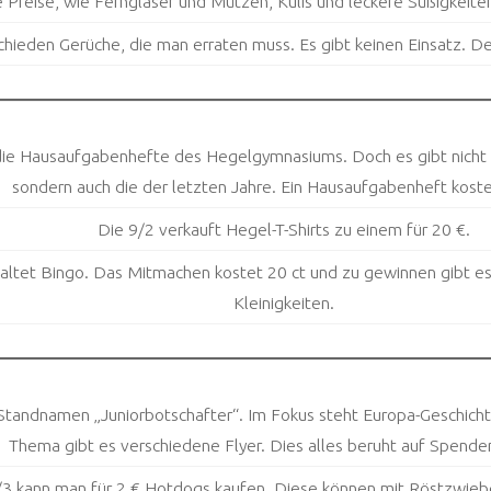
 Preise, wie Ferngläser und Mützen, Kulis und leckere Süßigkeiten
hieden Gerüche, die man erraten muss. Es gibt keinen Einsatz. D
die Hausaufgabenhefte des Hegelgymnasiums. Doch es gibt nicht n
sondern auch die der letzten Jahre. Ein Hausaufgabenheft koste
Die 9/2 verkauft Hegel-T-Shirts zu einem für 20 €.
altet Bingo. Das Mitmachen kostet 20 ct und zu gewinnen gibt es
Kleinigkeiten.
Standnamen „Juniorbotschafter“. Im Fokus steht Europa-Geschicht
Thema gibt es verschiedene Flyer. Dies alles beruht auf Spende
3 kann man für 2 € Hotdogs kaufen. Diese können mit Röstzwieb