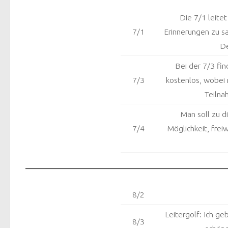
Die 7/1 leite
7/1
Erinnerungen zu s
De
Bei der 7/3 fin
7/3
kostenlos, wobei 
Teilna
Man soll zu d
7/4
Möglichkeit, frei
8/2
Leitergolf: Ich g
8/3