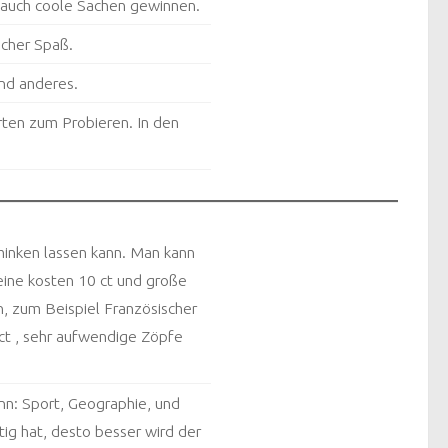
 auch coole Sachen gewinnen.
icher Spaß.
und anderes.
rten zum Probieren. In den
minken lassen kann. Man kann
eine kosten 10 ct und große
, zum Beispiel Französischer
ct , sehr aufwendige Zöpfe
nn: Sport, Geographie, und
ig hat, desto besser wird der